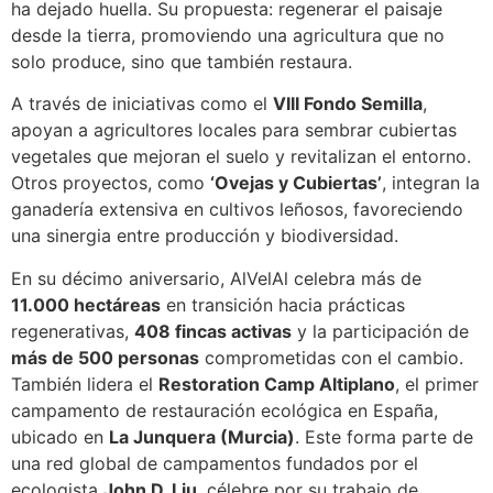
ha dejado huella. Su propuesta: regenerar el paisaje
desde la tierra, promoviendo una agricultura que no
solo produce, sino que también restaura.
A través de iniciativas como el
VIII Fondo Semilla
,
apoyan a agricultores locales para sembrar cubiertas
vegetales que mejoran el suelo y revitalizan el entorno.
Otros proyectos, como
‘Ovejas y Cubiertas’
, integran la
ganadería extensiva en cultivos leñosos, favoreciendo
una sinergia entre producción y biodiversidad.
En su décimo aniversario, AlVelAl celebra más de
11.000 hectáreas
en transición hacia prácticas
regenerativas,
408 fincas activas
y la participación de
más de 500 personas
comprometidas con el cambio.
También lidera el
Restoration Camp Altiplano
, el primer
campamento de restauración ecológica en España,
ubicado en
La Junquera (Murcia)
. Este forma parte de
una red global de campamentos fundados por el
ecologista
John D. Liu
, célebre por su trabajo de