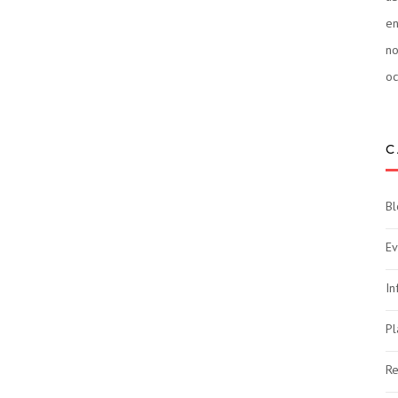
e
n
oc
C
Bl
Ev
In
Pl
Re