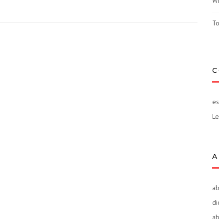
Wh
To
C
es
Le
A
ab
di
ab