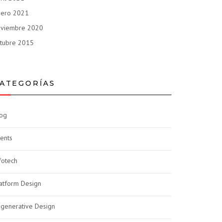
nero 2021
oviembre 2020
tubre 2015
ATEGORÍAS
og
ents
fotech
atform Design
generative Design