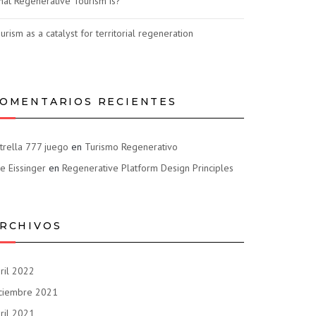
at Regenerative Tourism is?
urism as a catalyst for territorial regeneration
OMENTARIOS RECIENTES
trella 777 juego
en
Turismo Regenerativo
e Eissinger
en
Regenerative Platform Design Principles
RCHIVOS
ril 2022
ciembre 2021
ril 2021